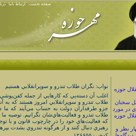
صفحه نخست
ارتباط باما
دربا
نواب: نگران طلاب تندرو و سوپرانقلابي هستيم
لال حوزه
اغلب آن دسته‌يي كه كارهايي از جمله كفن‌پوشي و.
طلاب تندرو و سوپرانقلابي امروز هستند كه به آنه
ل سخنان
جزو طرفداران دولت به حساب مي‌آيند كه ما د
ي در مورد
طلاب تندرو و فعاليت‌هاي‌شان نگرانيم. توصيه ما
لال حوزه
كه فعاليت‌هاي خود را در چارچوب قانون و با ت
رهبري دنبال كنند و از هرگونه تندروي بشدت بپرهي
ار نظر و
 ديدگاه‌ها
كدخبر: ۱۲۶۶۵۵