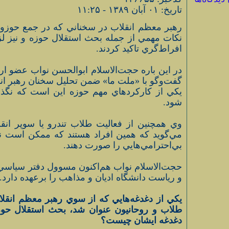
تاريخ: ۰۱ آبان ۱۳۸۹ - ۱۱:۲۵
رهبر معظم انقلاب در سخناني كه در جمع حوزويا
نكات مهمي از جمله بحث استقلال حوزه و نيز ل
افراط‌گري تاكيد كردند.
در اين باره حجت‌الاسلام ابوالحسن نواب عضو ار
گفت‌وگو با «ملت ما» ضمن تحليل سخنان رهبر انقل
يكي از كاركردهاي مهم حوزه اين است كه نگذا
شود.
وي همچنين از فعاليت طلاب تندرو يا سوپر انقل
مي‌گويد كه همين افراد هستند كه ممكن است ن
بي‌احترامي‌هايي را صورت دهند.
حجت‌الاسلام نواب هم‌اكنون مسوول دفتر سياسي
و رياست دانشگاه اديان و مذاهب را برعهده دارد.
يكي از دغدغه‌هايي كه از سوي رهبر معظم انقل
طلاب و روحانيون عنوان شد، بحث استقلال حوز
دغدغه ايشان چيست؟