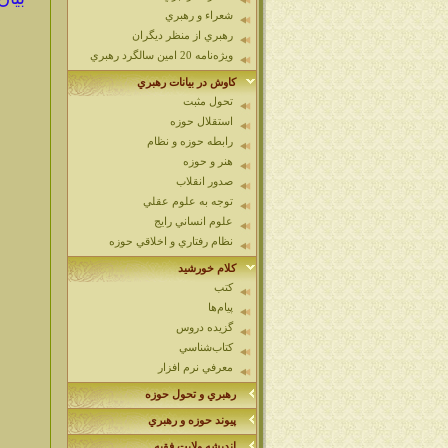
شعراء و رهبري
رهبري از منظر ديگران
ويژه‌نامه 20 امين سالگرد رهبري
كاوش در بيانات رهبري
تحول مثبت
استقلال حوزه
رابطه حوزه و نظام
هنر و حوزه
صدور انقلاب
توجه به علوم عقلي
علوم انساني رايج
نظام رفتاري و اخلاقي حوزه
كلام خورشيد
كتب
پيام‌ها
گزيده دروس
كتاب‌شناسي
معرفي نرم افزار
رهبري و تحول حوزه
پيوند حوزه و رهبري
انديشه ولايت فقيه