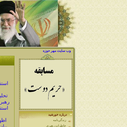
وب سايت مهر حوزه
استق
تحلي
رهبر
استق
درباره خورشيد
اظه
زندگي‌نامه
بيان
خاطرات رهبري